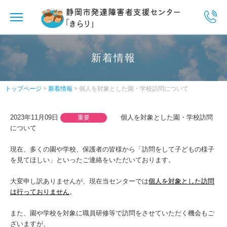
MENU
トップページ
新着情報
センター紹介
ご相談について
トップページ
>
新着情報
> 個人を対象とした園・学校訪問について
研修会について
2023年11月09日
個人を対象とした園・学校訪問
重要
ペアレントメンター事業
について
医療機関・関係機関について
現在、多くの園や学校、保護者の皆様から「訪問をして子どもの様子
を見てほしい」といったご連絡をいただいております。
やさしいにほんご
大変申し訳ありませんが、現在当センターでは
個人を対象とした訪問
サイトマップ
は行っておりません
。
また、園や学校を対象に職員研修等で訪問をさせていただく機会もご
ざいますが、