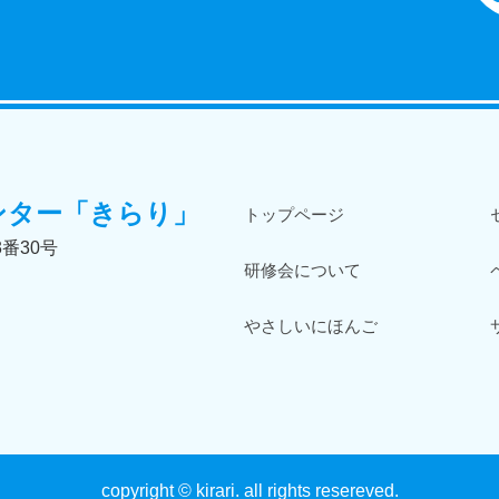
ンター「きらり」
トップページ
3番30号
研修会について
やさしいにほんご
copyright © kirari. all rights resereved.